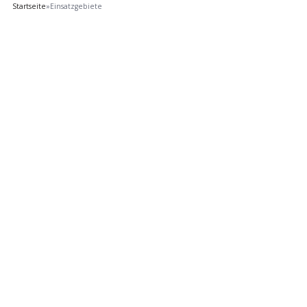
Startseite
»
Einsatzgebiete
Schlüsseldienst
info@schluesseldienst-horn-bad-meinberg-
24.de
Startseite
Einsatzgebiete
Kontakte
Partner
Impressum